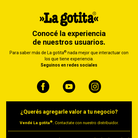
Conocé la experiencia
de nuestros usuarios.
®
Para saber más de La gotita
nada mejor que interactuar con
los que tiene experiencia.
Seguinos en redes sociales
¿Querés agregarle valor a tu negocio?
®
Vendé La gotita
.
Contactate con nuestro distribuidor.