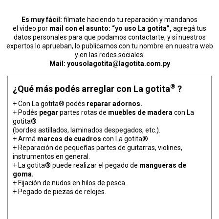
Es muy fácil:
filmate haciendo tu reparación y mandanos
el video por
mail con el asunto: “yo uso La gotita”,
agregá tus
datos personales para que podamos contactarte, y si nuestros
expertos lo aprueban, lo publicamos con tu nombre en nuestra web
y en las redes sociales.
Mail: yousolagotita@lagotita.com.py
®
¿Qué más podés arreglar con La gotita
?
+ Con La gotita® podés
reparar adornos.
+ Podés
pegar
partes rotas de
muebles de madera
con La
gotita®
(bordes astillados, laminados despegados, etc.).
+ Armá
marcos de cuadros
con La gotita®.
+ Reparación de pequeñas partes de guitarras, violines,
instrumentos en general.
+ La gotita® puede realizar el pegado de
mangueras de
goma.
+ Fijación de nudos en hilos de pesca.
+ Pegado de piezas de relojes.