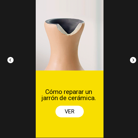
Cómo pegar
pequeños objetos de
madera con La
gotita® GEL
VER